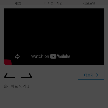
게임
디지털디자인
정보보안
더보기
슬라이드 영역 1
슬